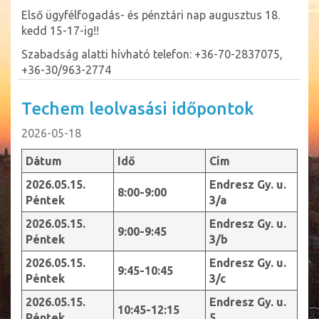
Első ügyfélfogadás- és pénztári nap augusztus 18.
kedd 15-17-ig!!
Szabadság alatti hívható telefon: +36-70-2837075,
+36-30/963-2774
Techem leolvasási időpontok
2026-05-18
Dátum
Idő
Cím
2026.05.15.
Endresz Gy. u.
8:00-9:00
Péntek
3/a
2026.05.15.
Endresz Gy. u.
9:00-9:45
Péntek
3/b
2026.05.15.
Endresz Gy. u.
9:45-10:45
Péntek
3/c
2026.05.15.
Endresz Gy. u.
10:45-12:15
Péntek
5.