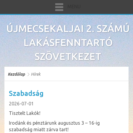
MENU
ÚJMECSEKALJAI 2. SZÁMÚ
LAKÁSFENNTARTÓ
SZÖVETKEZET
Kezdőlap
Hírek
Szabadság
2026-07-01
Tisztelt Lakók!
Irodánk és pénztárunk augusztus 3 – 16-ig
szabadság miatt zárva tart!