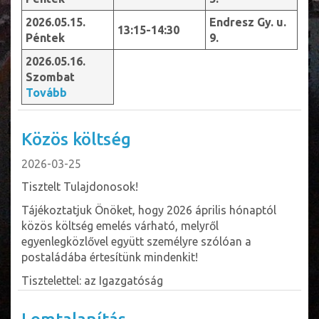
2026.05.15.
Endresz Gy. u.
13:15-14:30
Péntek
9.
2026.05.16.
Szombat
Tovább
Közös költség
2026-03-25
Tisztelt Tulajdonosok!
Tájékoztatjuk Önöket, hogy 2026 április hónaptól
közös költség emelés várható, melyről
egyenlegközlővel együtt személyre szólóan a
postaládába értesítünk mindenkit!
Tisztelettel: az Igazgatóság