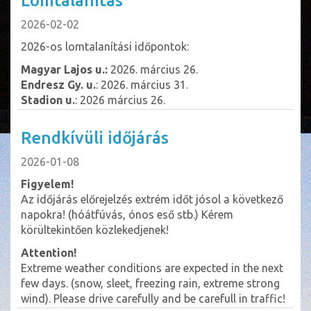
Lomtalanítás
2026-02-02
2026-os lomtalanítási időpontok:
Magyar Lajos u.:
2026. március 26.
Endresz Gy. u.
: 2026. március 31.
Stadion u.
: 2026 március 26.
Rendkívüli időjárás
2026-01-08
Figyelem!
Az időjárás előrejelzés extrém időt jósol a következő
napokra! (hóátfúvás, ónos eső stb.) Kérem
körültekintően közlekedjenek!
Attention!
Extreme weather conditions are expected in the next
few days. (snow, sleet, freezing rain, extreme strong
wind). Please drive carefully and be carefull in traffic!