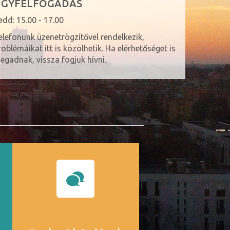
ÜGYFÉLFOGADÁS
edd: 15.00 - 17.00
elefonunk üzenetrögzítővel rendelkezik,
roblémáikat itt is közölhetik. Ha elérhetőséget is
egadnak, vissza fogjuk hívni.